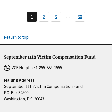
Pagination
1
2
3
…
30
Current
Page
Page
page
Return to top
September 11th Victim Compensation Fund
VCF Helpline
1-855-885-1555
Mailing Address:
September 11th Victim Compensation Fund
P.O. Box 34500
Washington, D.C. 20043