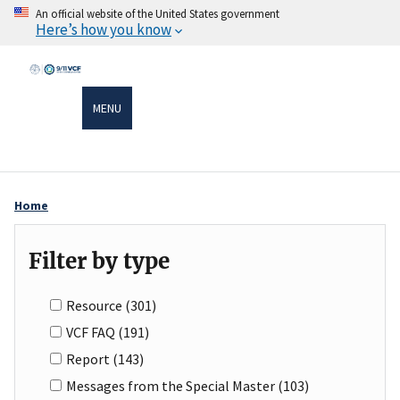
Skip
An official website of the United States government
Here’s how you know
to
main
content
MENU
Home
Breadcrumb
Filter by type
Resource
(301)
VCF FAQ
(191)
Report
(143)
Messages from the Special Master
(103)