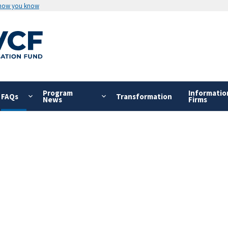
 how you know
Program
Informatio
FAQs
Transformation
News
Firms