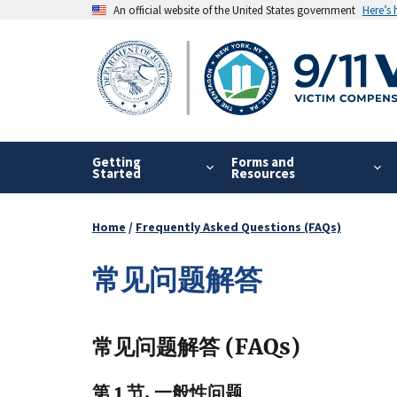
Skip
An official website of the United States government
Here’s
to
main
content
Getting
Forms and
Started
Resources
Home
Frequently Asked Questions (FAQs)
Breadcrumb
常见问题解答
常见问题解答 (FAQs)
第 1 节. 一般性问题