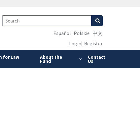
Español
Polskie
中文
Login
Register
n for Law
About the
Contact
Fund
Us