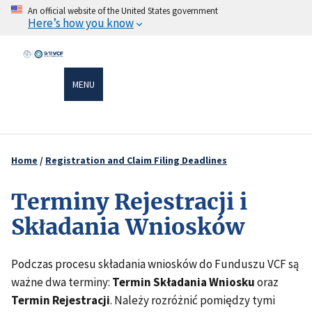
Skip
An official website of the United States government
Here’s how you know
to
main
content
MENU
Home
Registration and Claim Filing Deadlines
Breadcrumb
Terminy Rejestracji i
Składania Wniosków
Podczas procesu składania wniosków do Funduszu VCF są
ważne dwa terminy:
Termin Składania Wniosku
oraz
Termin Rejestracji
. Należy rozróżnić pomiędzy tymi