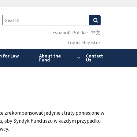
Español
Polskie
中文
Login
Register
n for Law
About the
Contact
Fund
Us
że zrekompensować jedynie straty poniesione w
aga, aby Syndyk Funduszu w każdym przypadku
awcy.