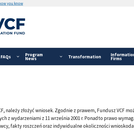
 how you know
Program
Informatio
FAQs
Transformation
News
Firms
CF, należy złożyć wniosek. Zgodnie z prawem, Fundusz VCF mo
ych z wydarzeniami z 11 września 2001 r. Ponadto prawo wym
cy, fakty roszczeń oraz indywidualne okoliczności wnioskod