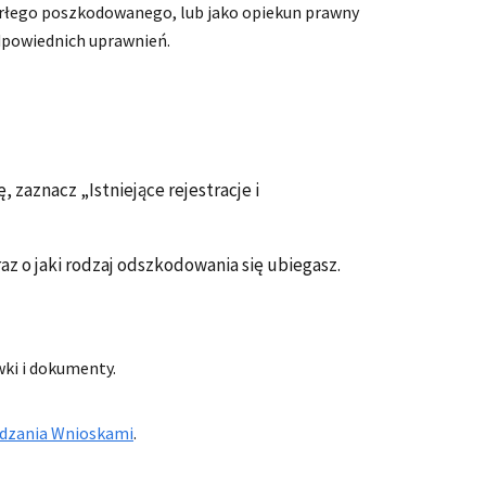
marłego poszkodowanego, lub jako opiekun prawny
dpowiednich uprawnień.
 zaznacz „Istniejące rejestracje i
z o jaki rodzaj odszkodowania się ubiegasz.
ki i dokumenty.
ądzania Wnioskami
.