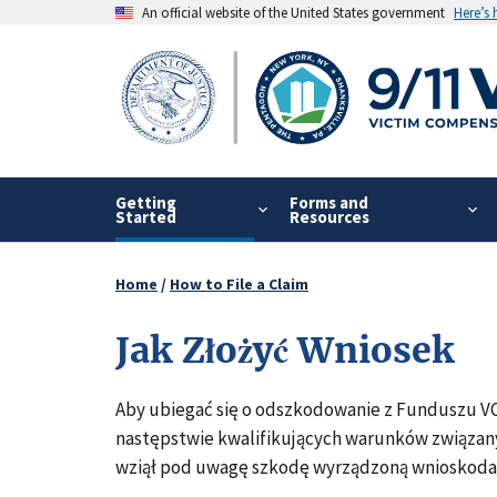
Skip
An official website of the United States government
Here’s
to
main
content
Getting
Forms and
Started
Resources
Home
How to File a Claim
Breadcrumb
Jak Złożyć Wniosek
Aby ubiegać się o odszkodowanie z Funduszu V
następstwie kwalifikujących warunków związan
wziął pod uwagę szkodę wyrządzoną wnioskodaw