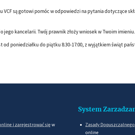
 VCF są gotowi pomóc w odpowiedzi na pytania dotyczące skła
do jego kancelarii. Twój prawnik złoży wniosek w Twoim imieniu.
t od poniedziałku do piątku 8:30-17:00, z wyjątkiem świąt pań
System Zarzadzan
nline i zarejestrować się
w
Zasady Dopuszczalnego
online