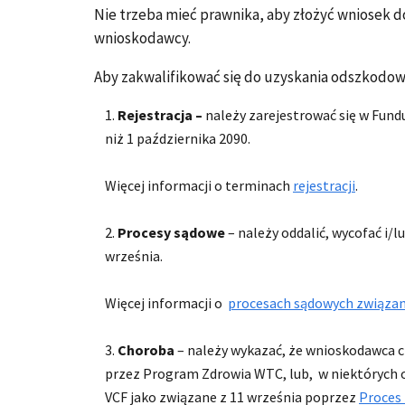
Nie trzeba mieć prawnika, aby złożyć wniosek d
wnioskodawcy.
Aby zakwalifikować się do uzyskania odszkodo
Rejestracja –
należy zarejestrować się w Fun
niż 1 października 2090.
Więcej informacji o terminach
rejestracji
.
Procesy sądowe
– należy oddalić, wycofać i
września.
Więcej informacji o
procesach sądowych związan
Choroba
– należy wykazać, że wnioskodawca ci
przez Program Zdrowia WTC, lub, w niektórych o
VCF jako związane z 11 września poprzez
Proces