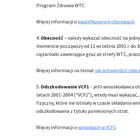
Program Zdrowia WTC
Więcej informacji o
kwalifikujących chorobach
.
Obecność
– należy wykazać obecność na jedn
momencie począwszy od 11 września 2001 r. do 3
ciężarówki zawierające gruz ze strefy WTC, prac
Więcej informacji na temat
jak potwierdzić obec
Odszkodowanie VCF1
– jeśli wnioskodawca o
latach 2001-2004 (“VCF1”), wtedy musi wykazać, 
fizyczny, które nie istniały w czasie składania 
odszkodowania z tytułu poniesionych strat.
Więcej informacji o
wnioskach w VCF1
.