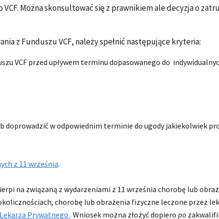
o VCF. Można skonsultować się z prawnikiem ale decyzja o zat
wania z Funduszu VCF, należy spełnić następujące kryteria
duszu VCF przed upływem terminu dopasowanego do indywidualnych 
/lub doprowadzić w odpowiednim terminie do ugody jakiekolwiek p
ych z 11 września
.
erpi na związaną z wydarzeniami z 11 września chorobę lub obraże
kolicznościach, chorobę lub obrażenia fizyczne leczone przez l
 Lekarza Prywatnego
. Wniosek można złożyć dopiero
po
zakwalifi