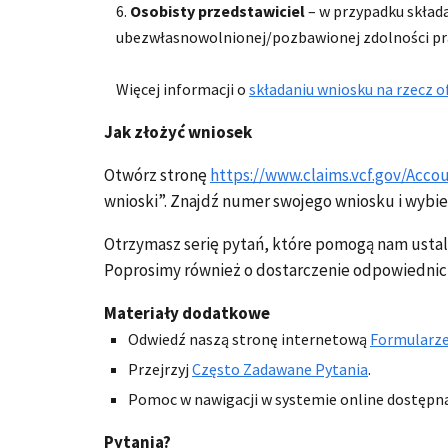
Osobisty przedstawiciel
– w przypadku skład
ubezwłasnowolnionej/pozbawionej zdolności pra
Więcej informacji o
składaniu wniosku na rzecz of
Jak złożyć wniosek
Otwórz stronę
https://www.claims.vcf.gov/Acco
wnioski”. Znajdź numer swojego wniosku i wybie
Otrzymasz serię pytań, które pomogą nam ustali
Poprosimy również o dostarczenie odpowiedni
Materiały dodatkowe
Odwiedź naszą stronę internetową
Formularze
Przejrzyj
Często Zadawane Pytania
.
Pomoc w nawigacji w systemie online dostępna
Pytania?