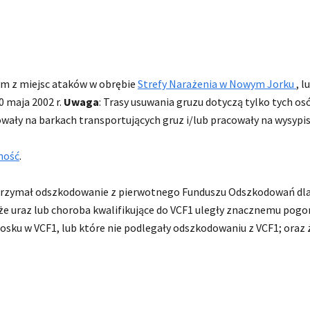
ym z miejsc ataków w obrębie
Strefy Narażenia w Nowym Jorku
, 
0 maja 2002 r.
Uwaga
: Trasy usuwania gruzu dotyczą tylko tych os
owały na barkach transportujących gruz i/lub pracowały na wysypis
ność
.
trzymał odszkodowanie z pierwotnego Funduszu Odszkodowań dla O
że uraz lub choroba kwalifikujące do VCF1 uległy znacznemu pogor
wniosku w VCF1, lub które nie podlegały odszkodowaniu z VCF1; or