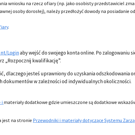
ania wniosku na rzecz ofiary (np. jako osobisty przedstawiciel z
wnej osoby dorosłej), należy przedłożyć dowody na posiadanie o
iary
.
unt/Login
aby wejść do swojego konta online. Po zalogowaniu się,
rz „Rozpocznij kwalifikację”.
ć, dlaczego jesteś uprawniony do uzyskania odszkodowania ora
ch dokumentów w zależności od indywidualnych okoliczności.
 i
materiały dodatkowe gdzie umieszczone są dodatkowe wskazów
 jest na stronie
Przewodniki i materiały dotyczące Systemu Zarz