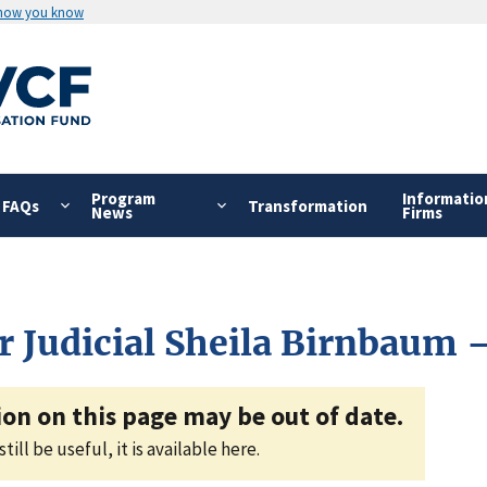
 how you know
Program
Informatio
FAQs
Transformation
News
Firms
ar Judicial Sheila Birnbaum
on on this page may be out of date.
ll be useful, it is available here.