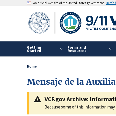
Skip
An official website of the United States government
Here’s
to
main
content
Getting
Forms and
Started
Resources
Home
Breadcrumb
Mensaje de la Auxili
VCF.gov Archive: Informati
Because some of this information may sti