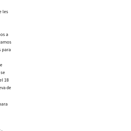
e les
mos a
eramos
s para
de
 se
el 18
eva de
para