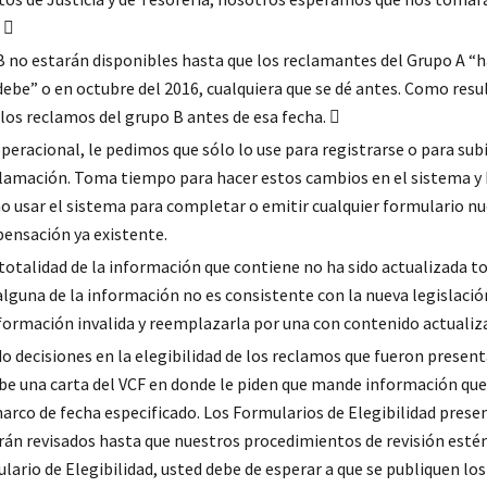
 
B no estarán disponibles hasta que los reclamantes del Grupo A “
ebe” o en octubre del 2016, cualquiera que se dé antes. Como resu
os reclamos del grupo B antes de esa fecha. 
eracional, le pedimos que sólo lo use para registrarse o para sub
clamación. Toma tiempo para hacer estos cambios en el sistema y
o usar el sistema para completar o emitir cualquier formulario n
ensación ya existente.
 totalidad de la información que contiene no ha sido actualizada t
e alguna de la información no es consistente con la nueva legislació
ormación invalida y reemplazarla por una con contenido actualiz
 decisiones en la elegibilidad de los reclamos que fueron presen
cibe una carta del VCF en donde le piden que mande información que
marco de fecha especificado. Los Formularios de Elegibilidad pres
serán revisados hasta que nuestros procedimientos de revisión esté
lario de Elegibilidad, usted debe de esperar a que se publiquen los