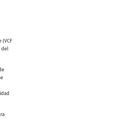
e (VCF
s del
de
de
lidad
ara