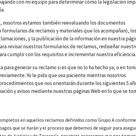
bajando con mi equipo para determinar cómo la legislación imp
ía.
tos, nosotros estamos también reevaluando los documentos
 formularios de reclamos y materiales que los acompañan), lo
eclamaciones, y la publicación de la información en nuestra pági
ra revisar nuestros formularios de reclamos, rediseñar nuestr
ara cumplir con los requisitos e incrementar nuestra eficiencia
a para generar su reclamo si es que no lo ha hecho ya, o en tom
eviamente. Yo le pido que sea paciente mientras nosotros
procedimientos que nos orientarán durante los siguientes 5 añ
ción y avisos mediante nuestras páginas Web en lo que se t
 completos en aquellos reclamos definidos como Grupo A conforme
0 pagos que se harán y el proceso que debemos de seguir para aseg
os de Justicia y de Tesorería, nosotros esperamos que nos tomar