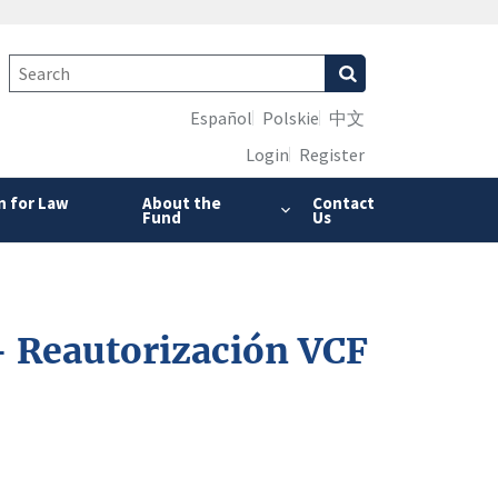
Español
Polskie
中文
Login
Register
n for Law
About the
Contact
Fund
Us
 – Reautorización VCF