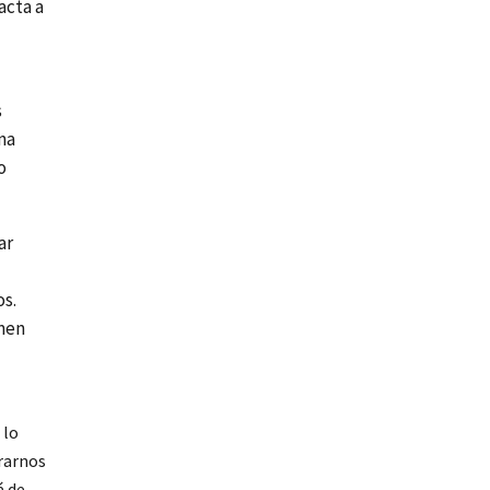
acta a
s
na
o
.
ar
os.
omen
 lo
urarnos
á de