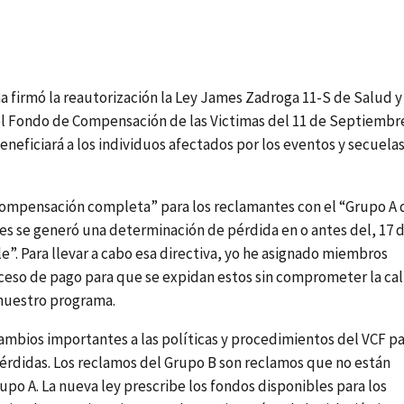
a firmó la reautorización la Ley James Zadroga 11-S de Salud y
el Fondo de Compensación de las Victimas del 11 de Septiembr
 beneficiará a los individuos afectados por los eventos y secuela
 “compensación completa” para los reclamantes con el “Grupo A 
es se generó una determinación de pérdida en o antes del, 17 
”. Para llevar a cabo esa directiva, yo he asignado miembros
oceso de pago para que se expidan estos sin comprometer la ca
a nuestro programa.
ambios importantes a las políticas y procedimientos del VCF p
 pérdidas. Los reclamos del Grupo B son reclamos que no están
upo A. La nueva ley prescribe los fondos disponibles para los