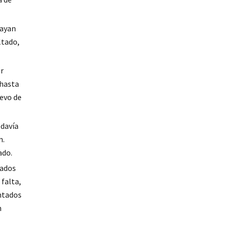
hayan
ltado,
ir
 hasta
uevo de
odavía
n.
ado.
tados
 falta,
entados
n