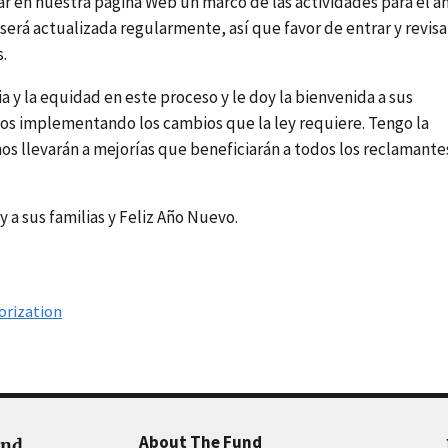
car en nuestra página Web un marco de las actividades para el a
erá actualizada regularmente, así que favor de entrar y revisa
s.
 y la equidad en este proceso y le doy la bienvenida a sus
s implementando los cambios que la ley requiere. Tengo la
nos llevarán a mejorías que beneficiarán a todos los reclamante
y a sus familias y Feliz Año Nuevo.
orization
About The Fund
und